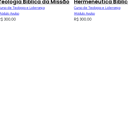
Teologia Bíblica da Missão
Hermenêutica Bíbli
urso de Teologia e Liderança
Curso de Teologia e Liderança
ódulo Avulso
Módulo Avulso
R$
300,00
R$
300,00